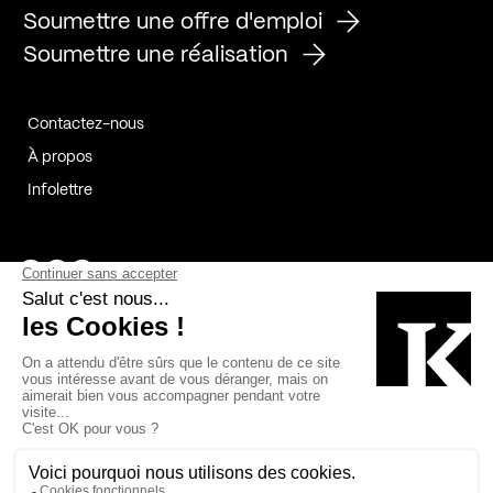
Soumettre une offre d'emploi
Soumettre une réalisation
Contactez-nous
À propos
Infolettre
Page Facebook de Kollectif
Page Instagram de Kollectif
Page Linkedin de Kollectif
Partenaires
Commanditaires
Fabelta_syst_BLAN
Bâtiment-Durable-Québec-1
Esquisses-1
IRAC-1
Contech-2
OC-2
MP-1
v2com-1