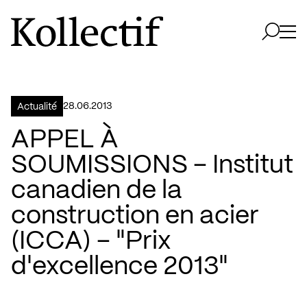
Aller à la page d'accueil
Logo Kollectif
Ouvri
Ouvrir 
28.06.2013
Actualité
APPEL À
SOUMISSIONS – Institut
canadien de la
construction en acier
(ICCA) – "Prix
d'excellence 2013"