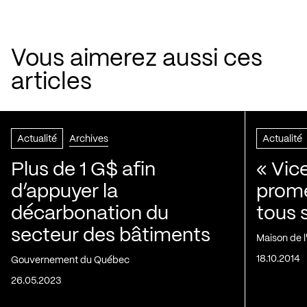
Vous aimerez aussi ces
articles
Actualité
Archives
Actualité
Plus de 1 G$ afin
« Vic
d’appuyer la
prom
décarbonation du
tous 
secteur des bâtiments
Maison de 
18.10.2014
Gouvernement du Québec
26.05.2023