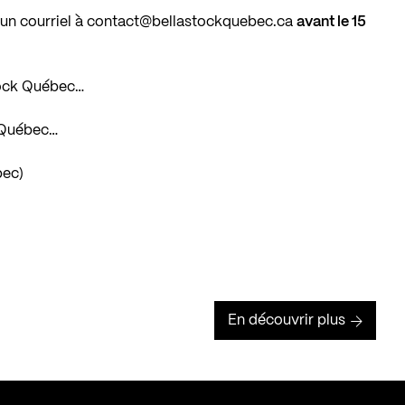
 un courriel à
contact@bellastockquebec.ca
avant le 15
tock Québec…
k Québec…
bec)
En découvrir plus