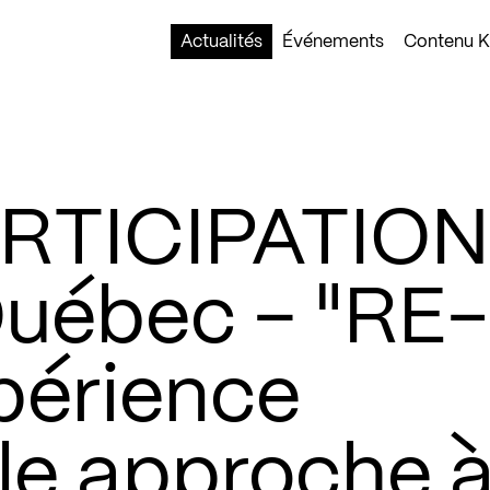
Actualités
Événements
Contenu Ko
RTICIPATION
Québec – "RE-
périence
ale approche 