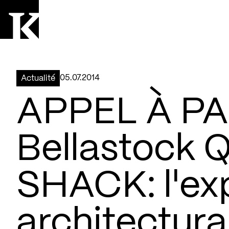
Aller à la page d'accueil
Logo Kollectif
05.07.2014
Actualité
APPEL À PA
Bellastock 
SHACK: l'ex
architectur