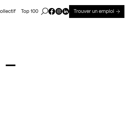
Ouvrir la barre de recherche
Page Facebook de Kollectif
Page Instagram de Kollectif
Page Linkedin de Kollectif
Trouver un emploi
llectif
Top 100
 –
à