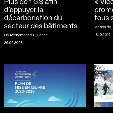
Plus de 1 G$ afin
« Vic
d’appuyer la
prom
décarbonation du
tous 
secteur des bâtiments
Maison de 
18.10.2014
Gouvernement du Québec
26.05.2023