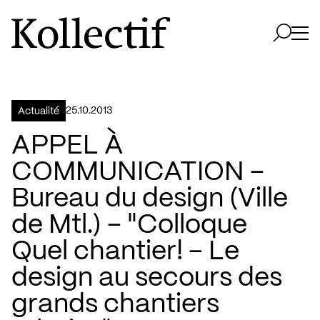
Aller à la page d'accueil
Logo Kollectif
Ouvri
Ouvrir 
25.10.2013
Actualité
APPEL À
COMMUNICATION –
Bureau du design (Ville
de Mtl.) – "Colloque
Quel chantier! – Le
design au secours des
grands chantiers