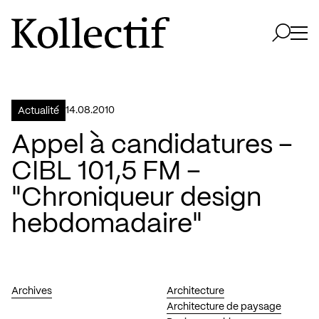
Aller à la page d'accueil
Logo Kollectif
Ouvri
Ouvrir 
14.08.2010
Actualité
Appel à candidatures –
CIBL 101,5 FM –
"Chroniqueur design
hebdomadaire"
Archives
Architecture
Architecture de paysage