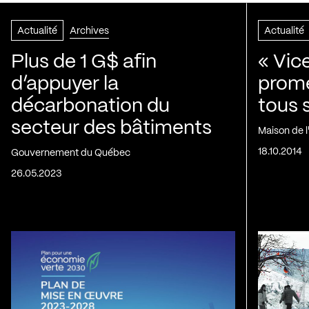
Actualité
Archives
Actualité
Plus de 1 G$ afin
« Vic
d’appuyer la
prom
décarbonation du
tous 
secteur des bâtiments
Maison de 
18.10.2014
Gouvernement du Québec
26.05.2023