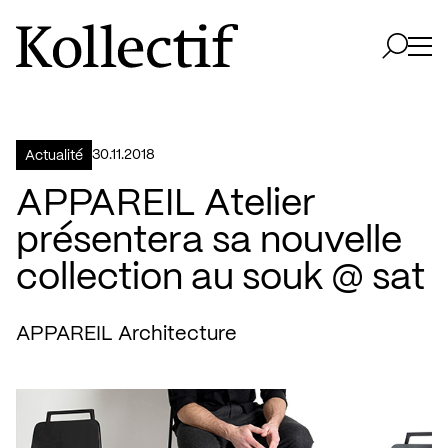
Aller à la page d'accueil
Logo Kollectif
Ouvri
Ouvrir 
30.11.2018
Actualité
APPAREIL Atelier
présentera sa nouvelle
collection au souk @ sat
APPAREIL Architecture