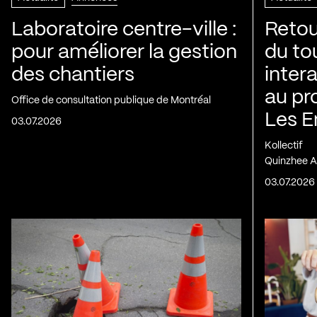
Laboratoire centre-ville :
Retou
pour améliorer la gestion
du to
des chantiers
inter
au pr
Office de consultation publique de Montréal
Les E
03.07.2026
Kollectif
Quinzhee A
03.07.2026