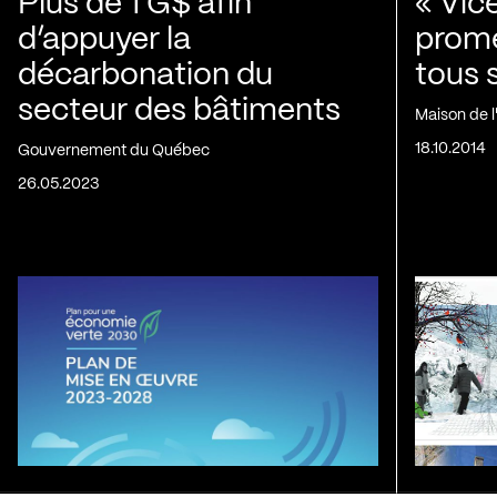
Plus de 1 G$ afin
« Vic
d’appuyer la
prom
décarbonation du
tous 
secteur des bâtiments
Maison de 
18.10.2014
Gouvernement du Québec
26.05.2023