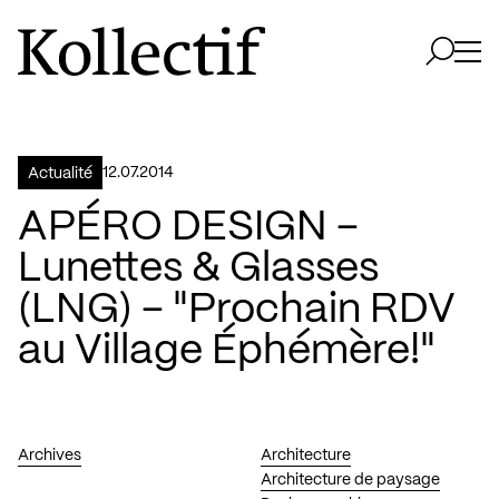
Aller à la page d'accueil
Logo Kollectif
Ouvri
Ouvrir 
12.07.2014
Actualité
APÉRO DESIGN –
Lunettes & Glasses
(LNG) – "Prochain RDV
au Village Éphémère!"
Archives
Architecture
Architecture de paysage