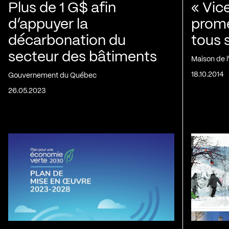
Plus de 1 G$ afin
« Vic
d’appuyer la
prom
décarbonation du
tous 
secteur des bâtiments
Maison de 
18.10.2014
Gouvernement du Québec
26.05.2023