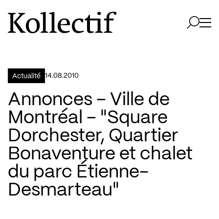
Aller à la page d'accueil
Logo Kollectif
Ouvri
Ouvrir 
14.08.2010
Actualité
Annonces – Ville de
Montréal – "Square
Dorchester, Quartier
Bonaventure et chalet
du parc Étienne-
Desmarteau"