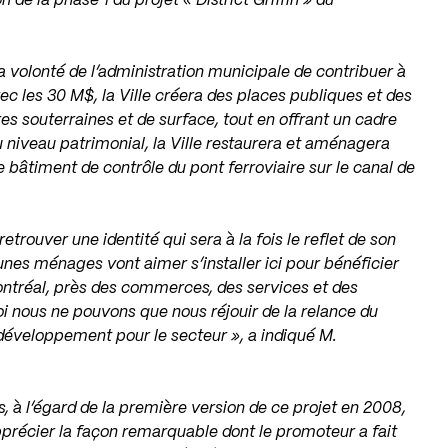
 de la phase 1 du projet « District Griffin » du
 la volonté de l’administration municipale de contribuer à
Avec les 30 M$, la Ville créera des places publiques et des
es souterraines et de surface, tout en offrant un cadre
au niveau patrimonial, la Ville restaurera et aménagera
e bâtiment de contrôle du pont ferroviaire sur le canal de
etrouver une identité qui sera à la fois le reflet de son
eunes ménages vont aimer s’installer ici pour bénéficier
ontréal, près des commerces, des services et des
oi nous ne pouvons que nous réjouir de la relance du
e développement pour le secteur », a indiqué M.
s, à l’égard de la première version de ce projet en 2008,
pprécier la façon remarquable dont le promoteur a fait