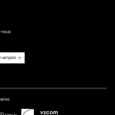
-nous
n emploi
aires