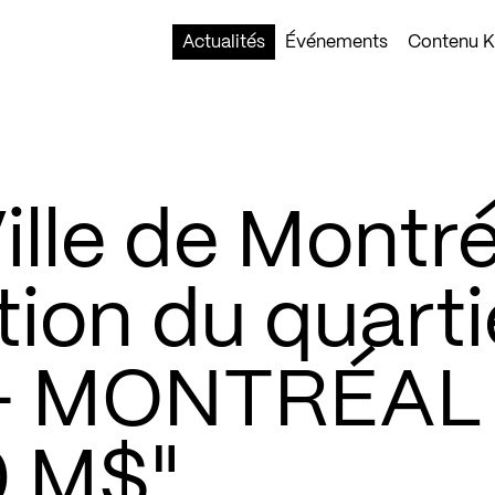
Actualités
Événements
Contenu Ko
lle de Montré
tion du quarti
n – MONTRÉAL
0 M$"