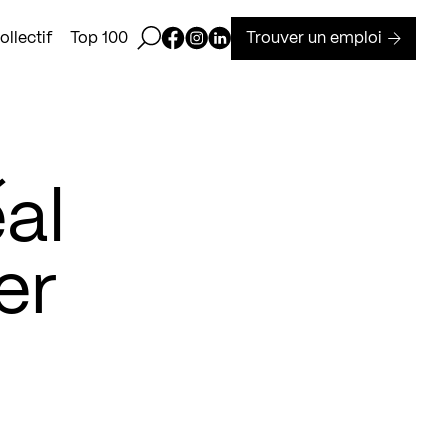
Ouvrir la barre de recherche
Page Facebook de Kollectif
Page Instagram de Kollectif
Page Linkedin de Kollectif
Trouver un emploi
llectif
Top 100
al
er