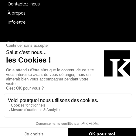
Contactez-nous
À propos
Infolettre
Page Facebook de Kollectif
Page Instagram de Kollectif
Page Linkedin de Kollectif
Partenaires
Commanditaires
Fabelta_syst_BLAN
Bâtiment-Durable-Québec-1
Esquisses-1
IRAC-1
Contech-2
OC-2
MP-1
v2com-1
©2026 Kollectif. Tous droits réservés.
Crédits
Légal
Cookies