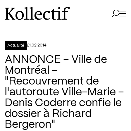
Aller à la page d'accueil
Logo Kollectif
Ouvri
Ouvrir 
21.02.2014
Actualité
ANNONCE – Ville de
Montréal –
"Recouvrement de
l'autoroute Ville-Marie –
Denis Coderre confie le
dossier à Richard
Bergeron"