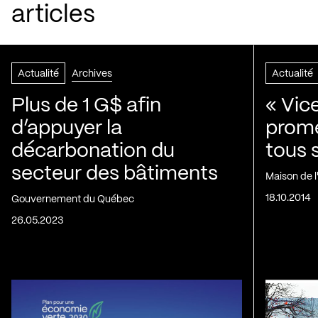
articles
Actualité
Archives
Actualité
Plus de 1 G$ afin
« Vic
d’appuyer la
prom
décarbonation du
tous 
secteur des bâtiments
Maison de 
18.10.2014
Gouvernement du Québec
26.05.2023