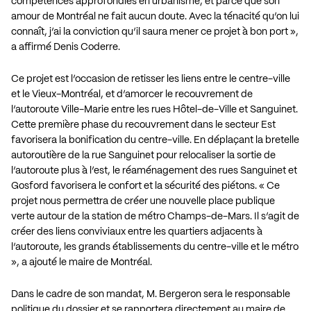
compétences approfondies en urbanisme, et parce que son
amour de Montréal ne fait aucun doute. Avec la ténacité qu’on lui
connaît, j’ai la conviction qu’il saura mener ce projet à bon port »,
a affirmé Denis Coderre.
Ce projet est l’occasion de retisser les liens entre le centre-ville
et le Vieux-Montréal, et d’amorcer le recouvrement de
l’autoroute Ville-Marie entre les rues Hôtel-de-Ville et Sanguinet.
Cette première phase du recouvrement dans le secteur Est
favorisera la bonification du centre-ville. En déplaçant la bretelle
autoroutière de la rue Sanguinet pour relocaliser la sortie de
l’autoroute plus à l’est, le réaménagement des rues Sanguinet et
Gosford favorisera le confort et la sécurité des piétons. « Ce
projet nous permettra de créer une nouvelle place publique
verte autour de la station de métro Champs-de-Mars. Il s’agit de
créer des liens conviviaux entre les quartiers adjacents à
l’autoroute, les grands établissements du centre-ville et le métro
», a ajouté le maire de Montréal.
Dans le cadre de son mandat, M. Bergeron sera le responsable
politique du dossier et se rapportera directement au maire de