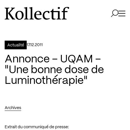
Aller à la page d'accueil
Logo Kollectif
Ouvri
Ouvrir 
17.12.2011
Actualité
Annonce – UQAM –
"Une bonne dose de
Luminothérapie"
Archives
Extrait du communiqué de presse: