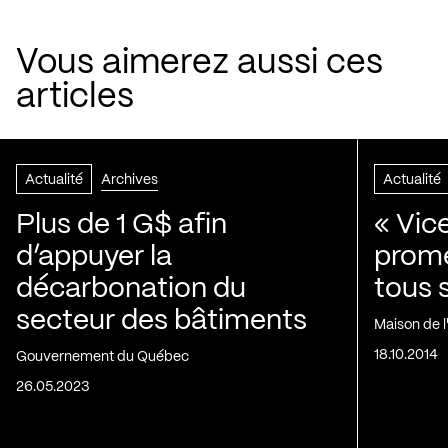
Vous aimerez aussi ces
articles
Actualité
Archives
Actualité
Plus de 1 G$ afin
« Vic
d’appuyer la
prom
décarbonation du
tous 
secteur des bâtiments
Maison de 
18.10.2014
Gouvernement du Québec
26.05.2023