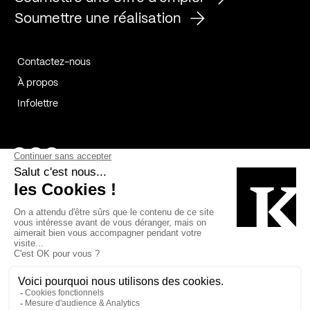
Soumettre une réalisation
Contactez-nous
À propos
Infolettre
Page Facebook de Kollectif
Page Instagram de Kollectif
Page Linkedin de Kollectif
Partenaires
Commanditaires
Fabelta_syst_BLAN
Bâtiment-Durable-Québec-1
Esquisses-1
IRAC-1
Contech-2
OC-2
MP-1
v2com-1