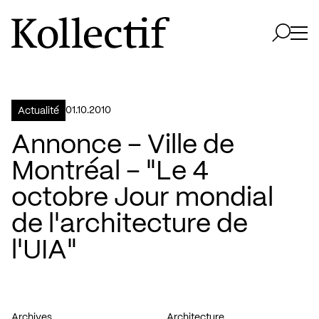
Aller à la page d'accueil
Logo Kollectif
Ouvri
Ouvrir 
01.10.2010
Actualité
Annonce – Ville de
Montréal – "Le 4
octobre Jour mondial
de l'architecture de
l'UIA"
Archives
Architecture