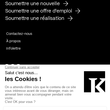
Soumettre une nouvelle
Soumettre une offre d'emploi
Soumettre une réalisation
Contactez-nous
À propos
Infolettre
Page Facebook de Kollectif
Page Instagram de Kollectif
Page Linkedin de Kollectif
Partenaires
Commanditaires
Fabelta_syst_BLAN
Bâtiment-Durable-Québec-1
Esquisses-1
IRAC-1
Contech-2
OC-2