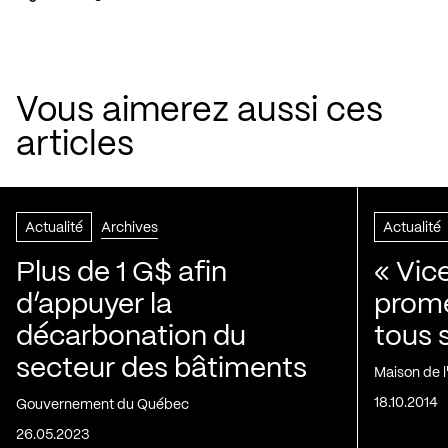
Vous aimerez aussi ces
articles
Actualité
Archives
Actualité
Plus de 1 G$ afin
« Vic
d’appuyer la
prom
décarbonation du
tous 
secteur des bâtiments
Maison de 
18.10.2014
Gouvernement du Québec
26.05.2023