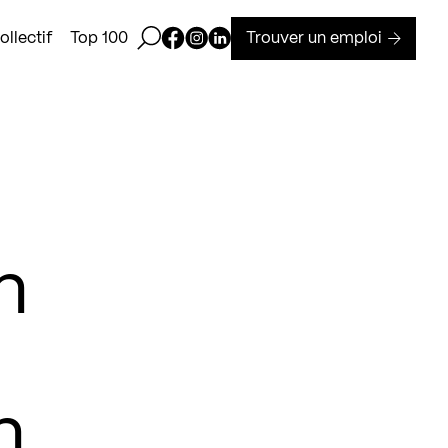
Ouvrir la barre de recherche
Page Facebook de Kollectif
Page Instagram de Kollectif
Page Linkedin de Kollectif
Trouver un emploi
llectif
Top 100
n
n