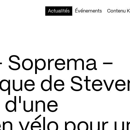
Actualités
Événements
Contenu Ko
 Soprema –
ique de Steve
s d'une
n vélo pour u