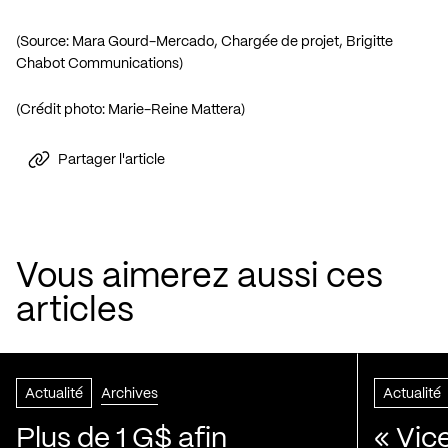
(Source: Mara Gourd-Mercado, Chargée de projet, Brigitte
Chabot Communications)
(Crédit photo: Marie-Reine Mattera)
Partager l'article
Vous aimerez aussi ces
articles
Actualité
Archives
Actualité
Plus de 1 G$ afin
« Vic