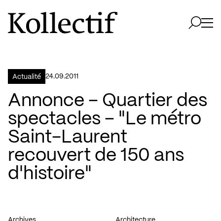
Aller à la page d'accueil
Logo Kollectif
Ouvri
Ouvrir 
24.09.2011
Actualité
Annonce – Quartier des
spectacles – "Le métro
Saint-Laurent
recouvert de 150 ans
d'histoire"
Archives
Architecture