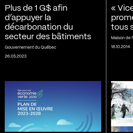
Plus de 1 G$ afin
« Vic
d’appuyer la
prom
décarbonation du
tous 
secteur des bâtiments
Maison de 
18.10.2014
Gouvernement du Québec
26.05.2023