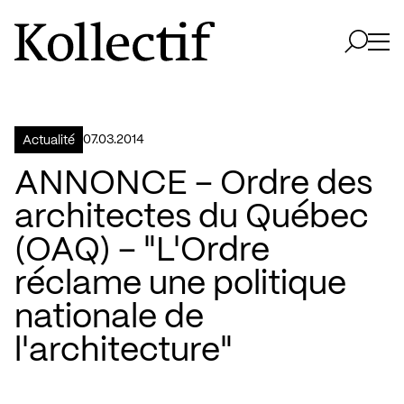
Aller à la page d'accueil
Logo Kollectif
Ouvri
Ouvrir 
07.03.2014
Actualité
ANNONCE – Ordre des
architectes du Québec
(OAQ) – "L'Ordre
réclame une politique
nationale de
l'architecture"