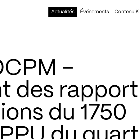
Actualités
Événements
Contenu Ko
OCPM –
t des rapport
ions du 1750
 PPU du quart