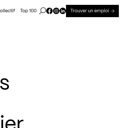
Ouvrir la barre de recherche
Page Facebook de Kollectif
Page Instagram de Kollectif
Page Linkedin de Kollectif
Trouver un emploi
llectif
Top 100
s
ier