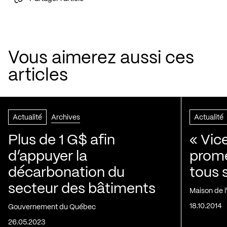
Vous aimerez aussi ces
articles
Actualité
Archives
Actualité
Plus de 1 G$ afin
« Vic
d’appuyer la
prom
décarbonation du
tous 
secteur des bâtiments
Maison de 
18.10.2014
Gouvernement du Québec
26.05.2023