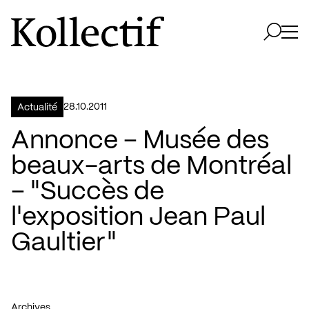
Aller à la page d'accueil
Logo Kollectif
Ouvri
Ouvrir 
28.10.2011
Actualité
Annonce – Musée des
beaux-arts de Montréal
– "Succès de
l'exposition Jean Paul
Gaultier"
Archives