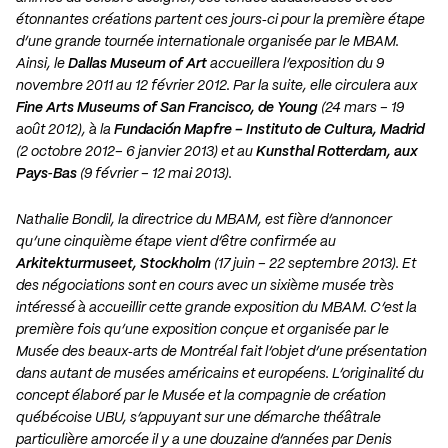
étonnantes créations partent ces jours‐ci pour la première étape
d’une grande tournée internationale organisée par le MBAM.
Ainsi, le
Dallas Museum of Art
accueillera l’exposition du 9
novembre 2011 au 12 février 2012. Par la suite, elle circulera aux
Fine Arts Museums of San Francisco, de Young
(24 mars – 19
août 2012), à la
Fundación Mapfre – Instituto de Cultura, Madrid
(2 octobre 2012– 6 janvier 2013) et au
Kunsthal Rotterdam, aux
Pays‐Bas
(9 février – 12 mai 2013).
Nathalie Bondil, la directrice du MBAM, est fière d’annoncer
qu’une cinquième étape vient d’être confirmée au
Arkitekturmuseet, Stockholm
(17 juin – 22 septembre 2013). Et
des négociations sont en cours avec un sixième musée très
intéressé à accueillir cette grande exposition du MBAM. C’est la
première fois qu’une exposition conçue et organisée par le
Musée des beaux‐arts de Montréal fait l’objet d’une présentation
dans autant de musées américains et européens. L’originalité du
concept élaboré par le Musée et la compagnie de création
québécoise UBU, s’appuyant sur une démarche théâtrale
particulière amorcée il y a une douzaine d’années par Denis