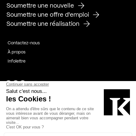
Soumettre une nouvelle
Soumettre une offre d'emploi
Soumettre une réalisation
Contactez-nous
À propos
Infolettre
Page Facebook de Kollectif
Page Instagram de Kollectif
Page Linkedin de Kollectif
Partenaires
Commanditaires
Fabelta_syst_BLAN
Bâtiment-Durable-Québec-1
Esquisses-1
IRAC-1
Contech-2
OC-2