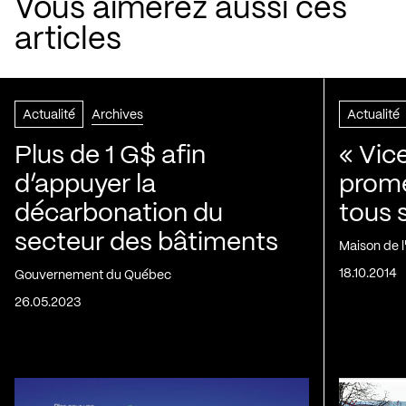
Vous aimerez aussi ces
articles
Actualité
Archives
Actualité
Plus de 1 G$ afin
« Vic
d’appuyer la
prom
décarbonation du
tous 
secteur des bâtiments
Maison de 
18.10.2014
Gouvernement du Québec
26.05.2023