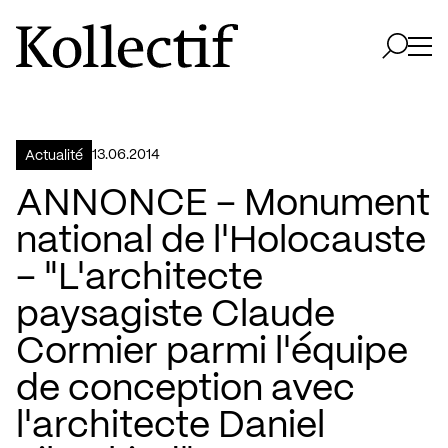
Aller à la page d'accueil
Logo Kollectif
Ouvri
Ouvrir 
13.06.2014
Actualité
ANNONCE – Monument
national de l'Holocauste
– "L'architecte
paysagiste Claude
Cormier parmi l'équipe
de conception avec
l'architecte Daniel