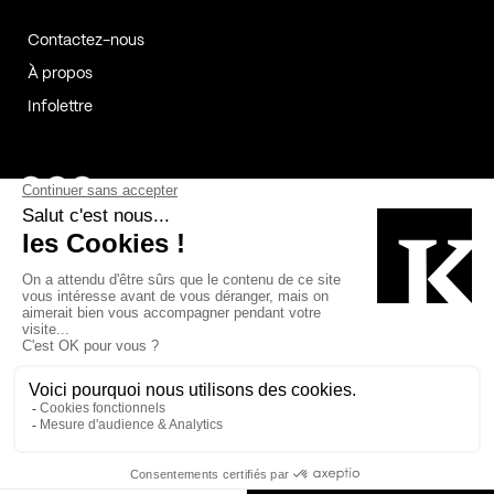
Contactez-nous
À propos
Infolettre
Page Facebook de Kollectif
Page Instagram de Kollectif
Page Linkedin de Kollectif
Partenaires
Commanditaires
Fabelta_syst_BLAN
Bâtiment-Durable-Québec-1
Esquisses-1
IRAC-1
Contech-2
OC-2
MP-1
v2com-1
©2026 Kollectif. Tous droits réservés.
Crédits
Légal
Cookies