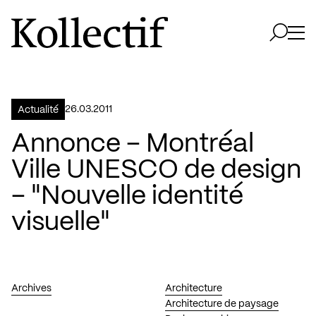
Aller à la page d'accueil
Logo Kollectif
Ouvri
Ouvrir 
26.03.2011
Actualité
Annonce – Montréal
Ville UNESCO de design
– "Nouvelle identité
visuelle"
Archives
Architecture
Architecture de paysage