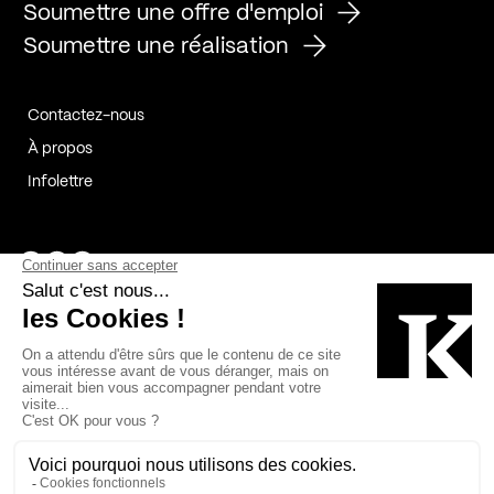
Soumettre une offre d'emploi
Soumettre une réalisation
Contactez-nous
À propos
Infolettre
Page Facebook de Kollectif
Page Instagram de Kollectif
Page Linkedin de Kollectif
Partenaires
Commanditaires
Fabelta_syst_BLAN
Bâtiment-Durable-Québec-1
Esquisses-1
IRAC-1
Contech-2
OC-2
MP-1
v2com-1