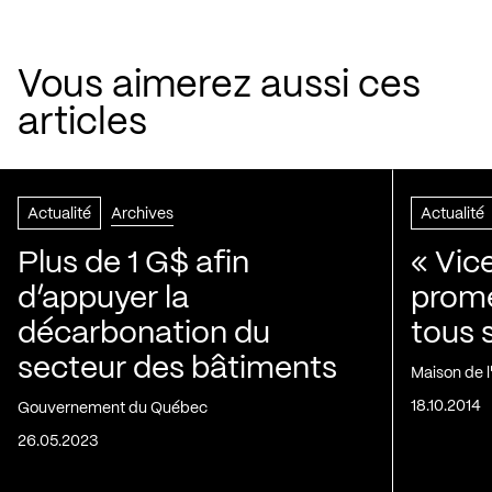
Vous aimerez aussi ces
articles
Actualité
Archives
Actualité
Plus de 1 G$ afin
« Vic
d’appuyer la
prom
décarbonation du
tous 
secteur des bâtiments
Maison de 
18.10.2014
Gouvernement du Québec
26.05.2023