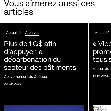
Vous aimerez aussi ces
articles
Actualité
Archives
Actualité
Plus de 1 G$ afin
« Vic
d’appuyer la
prom
décarbonation du
tous 
secteur des bâtiments
Maison de 
18.10.2014
Gouvernement du Québec
26.05.2023