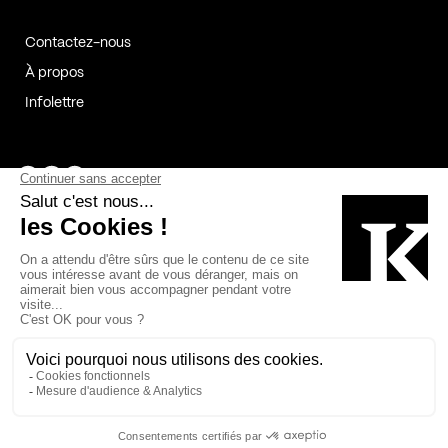
Contactez-nous
À propos
Infolettre
Page Facebook de Kollectif
Page Instagram de Kollectif
Page Linkedin de Kollectif
Partenaires
Commanditaires
Fabelta_syst_BLAN
Bâtiment-Durable-Québec-1
Esquisses-1
IRAC-1
Contech-2
OC-2
MP-1
v2com-1
©2026 Kollectif. Tous droits réservés.