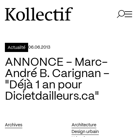
Aller à la page d'accueil
Logo Kollectif
Ouvri
Ouvrir 
06.06.2013
Actualité
ANNONCE – Marc-
André B. Carignan –
"Déjà 1 an pour
Dicietdailleurs.ca"
Archives
Architecture
Design urbain