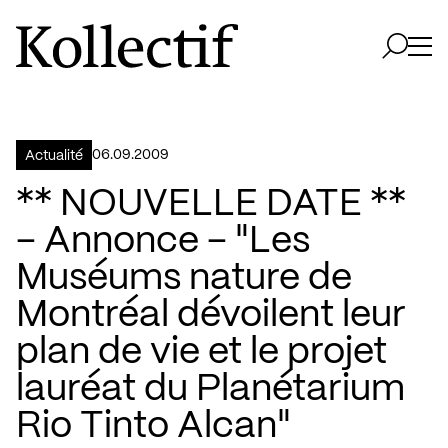
Aller à la page d'accueil
Logo Kollectif
Ouvri
Ouvrir 
06.09.2009
Actualité
** NOUVELLE DATE **
– Annonce – "Les
Muséums nature de
Montréal dévoilent leur
plan de vie et le projet
lauréat du Planétarium
Rio Tinto Alcan"