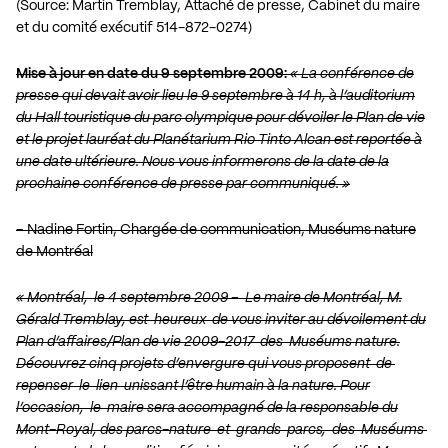
(Source: Martin Tremblay, Attaché de presse, Cabinet du maire
et du comité exécutif 514-872-0274)
Mise à jour en date du 9 septembre 2009:
« La conférence de
presse qui devait avoir lieu le 9 septembre à 14 h, à l’auditorium
du Hall touristique du parc olympique pour dévoiler le Plan de vie
et le projet lauréat du Planétarium Rio Tinto Alcan est reportée à
une date ultérieure. Nous vous informerons de la date de la
prochaine conférence de presse par communiqué. »
– Nadine Fortin, Chargée de communication, Muséums nature
de Montréal
« Montréal, le 4 septembre 2009 – Le maire de Montréal, M.
Gérald Tremblay, est heureux de vous inviter au dévoilement du
Plan d’affaires/Plan de vie 2009-2017 des Muséums nature.
Découvrez cinq projets d’envergure qui vous proposent de
repenser le lien unissant l’être humain à la nature. Pour
l’occasion, le maire sera accompagné de la responsable du
Mont-Royal, des parcs-nature et grands parcs, des Muséums