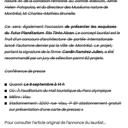
nature et de la condition féminine au comité exécutif, Mme
Helen Fotopulos, et du directeur des Muséums nature de
Montréal, M. Charles-Mathieu Brunelle.
Ce sera également l’occasion
de présenter les esquisses
du futur Planétarium Rio Tinto Alcan
. Le concept lauréat est le
fruit d’un concours d’architecture de portée internationale
lancé l’automne dernier par la Ville de Montréal. Le projet,
portant la signature de la firme
Cardin Ramirez Julien
, a été
recommandé par un jury de sélection parmi 62 projets.
Conférence de presse
Quand :
Le 9 septembre à 14 h
Où : À l’auditorium du Hall touristique du Parc olympique
Métro : Viau
Stationnement : 3200 rue Viau, P B1 (stationnement gratuit
sur présentation d’une carte de presse) »
Pour consulter l’article original de l’annonce du lauréat…