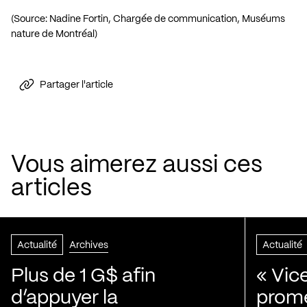
(Source: Nadine Fortin, Chargée de communication, Muséums
nature de Montréal)
Partager l'article
Vous aimerez aussi ces
articles
Actualité
Archives
Actualité
Plus de 1 G$ afin
« Vic
d’appuyer la
prom