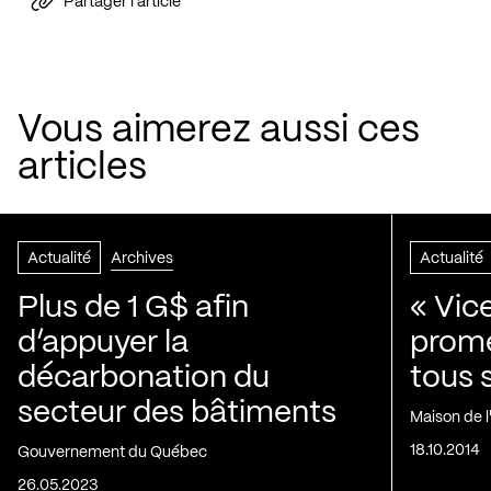
Partager l'article
Vous aimerez aussi ces
articles
Actualité
Archives
Actualité
Plus de 1 G$ afin
« Vic
d’appuyer la
prom
décarbonation du
tous 
secteur des bâtiments
Maison de 
18.10.2014
Gouvernement du Québec
26.05.2023