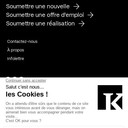
Soumettre une nouvelle
Soumettre une offre d'emploi
Soumettre une réalisation
Contactez-nous
À propos
Infolettre
Page Facebook de Kollectif
Page Instagram de Kollectif
Page Linkedin de Kollectif
Partenaires
Commanditaires
Fabelta_syst_BLAN
Bâtiment-Durable-Québec-1
Esquisses-1
IRAC-1
Contech-2
OC-2