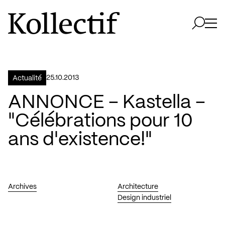
Aller à la page d'accueil
Logo Kollectif
Ouvri
Ouvrir 
25.10.2013
Actualité
ANNONCE – Kastella –
"Célébrations pour 10
ans d'existence!"
Archives
Architecture
Design industriel