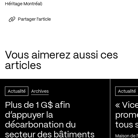
Héritage Montréal)
Partager l'article
Vous aimerez aussi ces
articles
Actualité
Archives
Actualité
Plus de 1 G$ afin
« Vic
d’appuyer la
prom
décarbonation du
tous 
secteur des bâtiments
Maison de 