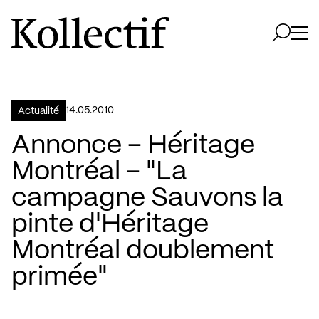
Aller à la page d'accueil
Logo Kollectif
Ouvri
Ouvrir 
14.05.2010
Actualité
Annonce – Héritage
Montréal – "La
campagne Sauvons la
pinte d'Héritage
Montréal doublement
primée"