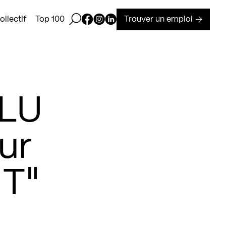
Ouvrir la barre de recherche
Page Facebook de Kollectif
Page Instagram de Kollectif
Page Linkedin de Kollectif
Trouver un emploi
llectif
Top 100
CLU
ur
HT"