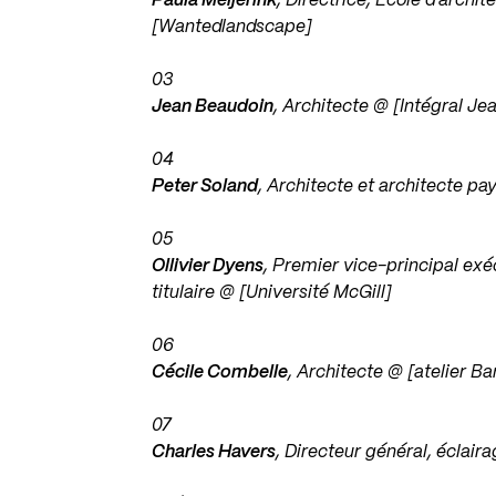
Paula Meijerink
, Directrice, École d’archi
[Wantedlandscape]
03
Jean Beaudoin
, Architecte @ [Intégral J
04
Peter Soland
, Architecte et architecte p
05
Ollivier Dyens
, Premier vice-principal exéc
titulaire @ [Université McGill]
06
Cécile Combelle
, Architecte @ [atelier B
07
Charles Havers
, Directeur général, éclair