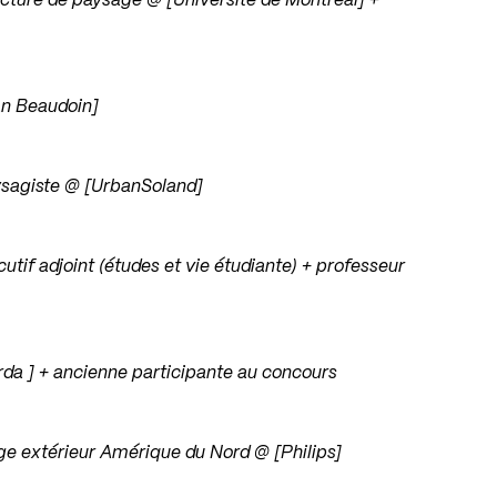
tecture de paysage @ [Université de Montréal] +
ean Beaudoin]
aysagiste @ [UrbanSoland]
utif adjoint (études et vie étudiante) + professeur
arda ] + ancienne participante au concours
age extérieur Amérique du Nord @ [Philips]