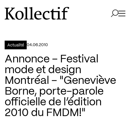
Aller à la page d'accueil
Logo Kollectif
Ouvri
Ouvrir 
04.06.2010
Actualité
Annonce – Festival
mode et design
Montréal – "Geneviève
Borne, porte-parole
officielle de l’édition
2010 du FMDM!"