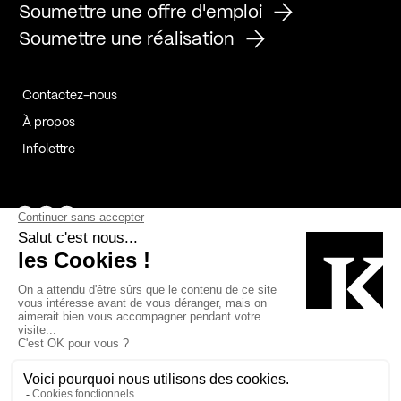
Soumettre une offre d'emploi
Soumettre une réalisation
Contactez-nous
À propos
Infolettre
Page Facebook de Kollectif
Page Instagram de Kollectif
Page Linkedin de Kollectif
Partenaires
Commanditaires
Fabelta_syst_BLAN
Bâtiment-Durable-Québec-1
Esquisses-1
IRAC-1
Contech-2
OC-2
MP-1
v2com-1