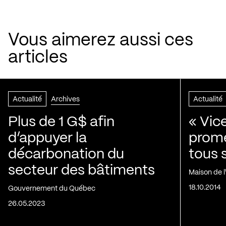
Vous aimerez aussi ces
articles
Actualité
Archives
Actualité
Plus de 1 G$ afin
« Vic
d’appuyer la
prom
décarbonation du
tous 
secteur des bâtiments
Maison de 
18.10.2014
Gouvernement du Québec
26.05.2023