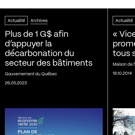
Actualité
Archives
Actualité
Plus de 1 G$ afin
« Vic
d’appuyer la
prom
décarbonation du
tous 
secteur des bâtiments
Maison de 
18.10.2014
Gouvernement du Québec
26.05.2023