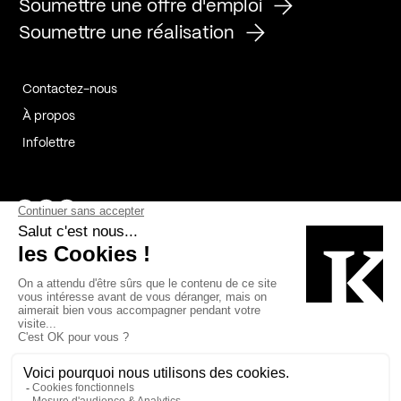
Soumettre une offre d'emploi
Soumettre une réalisation
Contactez-nous
À propos
Infolettre
Page Facebook de Kollectif
Page Instagram de Kollectif
Page Linkedin de Kollectif
Partenaires
Commanditaires
Fabelta_syst_BLAN
Bâtiment-Durable-Québec-1
Esquisses-1
IRAC-1
Contech-2
OC-2
MP-1
v2com-1