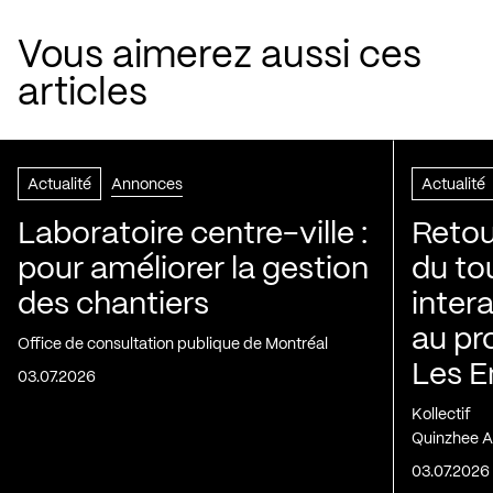
Vous aimerez aussi ces
articles
Actualité
Annonces
Actualité
Laboratoire centre-ville :
Retou
pour améliorer la gestion
du to
des chantiers
inter
au pr
Office de consultation publique de Montréal
Les E
03.07.2026
Kollectif
Quinzhee A
03.07.2026