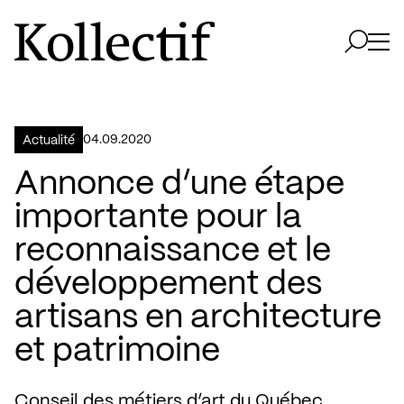
Aller à la page d'accueil
Logo Kollectif
Ouvri
Ouvrir 
04.09.2020
Actualité
Annonce d’une étape
importante pour la
reconnaissance et le
développement des
artisans en architecture
et patrimoine
Conseil des métiers d’art du Québec