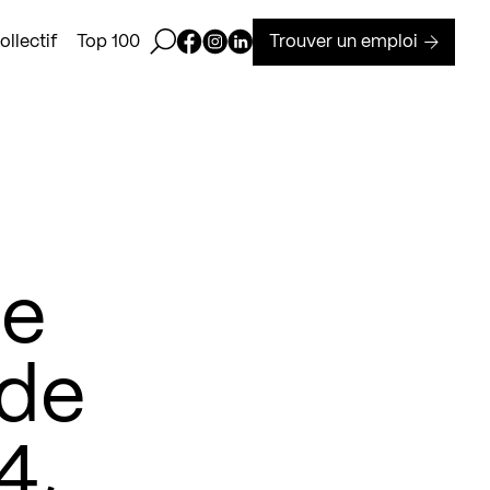
Ouvrir la barre de recherche
Page Facebook de Kollectif
Page Instagram de Kollectif
Page Linkedin de Kollectif
Trouver un emploi
llectif
Top 100
he
 de
4,