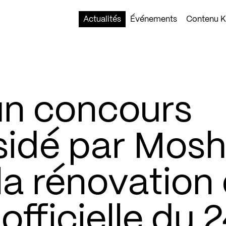
Actualités
Événements
Contenu Ko
un concours
ésidé par Mos
la rénovation
officielle du 2