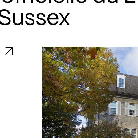
Sussex
a