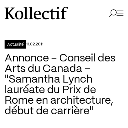
Aller à la page d'accueil
Logo Kollectif
Ouvri
Ouvrir 
11.02.2011
Actualité
Annonce – Conseil des
Arts du Canada –
"Samantha Lynch
lauréate du Prix de
Rome en architecture,
début de carrière"