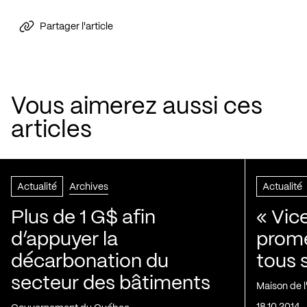
Partager l'article
Vous aimerez aussi ces
articles
Actualité
Archives
Actualité
Plus de 1 G$ afin
« Vic
d’appuyer la
prom
décarbonation du
tous 
secteur des bâtiments
Maison de 