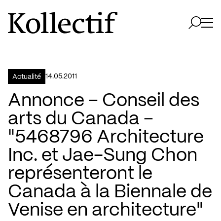
Aller à la page d'accueil
Logo Kollectif
Ouvri
Ouvrir 
14.05.2011
Actualité
Annonce – Conseil des
arts du Canada –
"5468796 Architecture
Inc. et Jae-Sung Chon
représenteront le
Canada à la Biennale de
Venise en architecture"