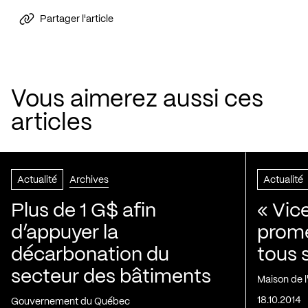
Partager l'article
Vous aimerez aussi ces
articles
Actualité
Archives
Actualité
Plus de 1 G$ afin
« Vic
d’appuyer la
prom
décarbonation du
tous 
secteur des bâtiments
Maison de 
18.10.2014
Gouvernement du Québec