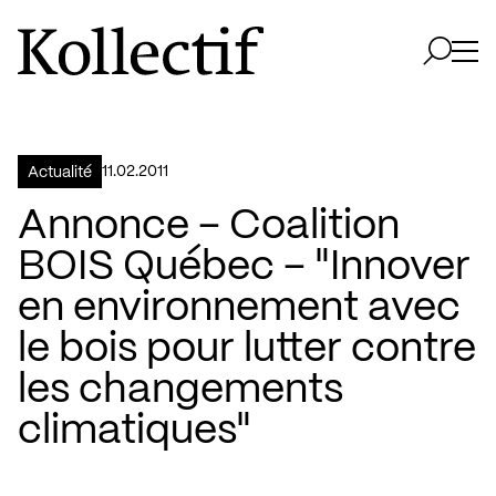
Aller à la page d'accueil
Logo Kollectif
Ouvri
Ouvrir 
11.02.2011
Actualité
Annonce – Coalition
BOIS Québec – "Innover
en environnement avec
le bois pour lutter contre
les changements
climatiques"