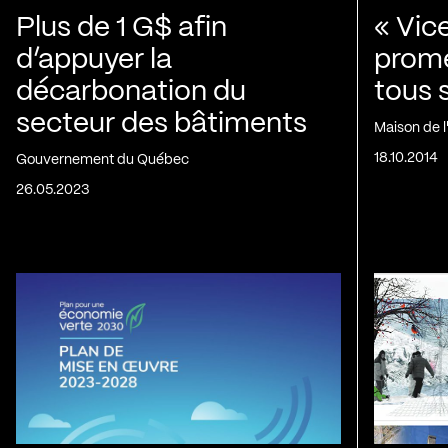
Plus de 1 G$ afin
« Vic
d’appuyer la
prom
décarbonation du
tous 
secteur des bâtiments
Maison de 
18.10.2014
Gouvernement du Québec
26.05.2023