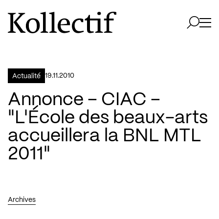
Aller à la page d'accueil
Logo Kollectif
Ouvri
Ouvrir 
19.11.2010
Actualité
Annonce – CIAC –
"L'École des beaux-arts
accueillera la BNL MTL
2011"
Archives