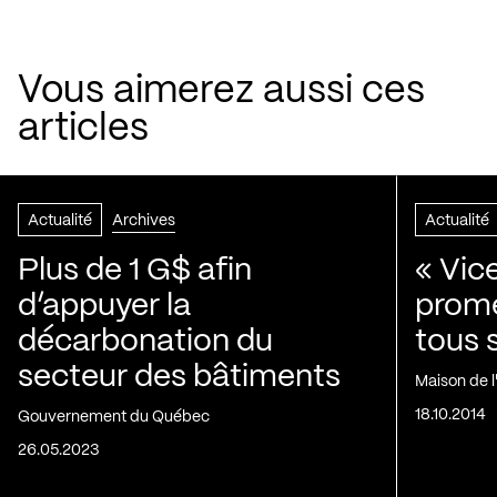
Vous aimerez aussi ces
articles
Actualité
Archives
Actualité
Plus de 1 G$ afin
« Vic
d’appuyer la
prom
décarbonation du
tous 
secteur des bâtiments
Maison de 
18.10.2014
Gouvernement du Québec
26.05.2023