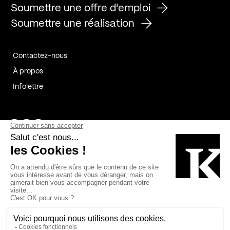
Soumettre une offre d'emploi
Soumettre une réalisation
Contactez-nous
À propos
Infolettre
Page Facebook de Kollectif
Page Instagram de Kollectif
Page Linkedin de Kollectif
Partenaires
Commanditaires
Fabelta_syst_BLAN
Bâtiment-Durable-Québec-1
Esquisses-1
IRAC-1
Contech-2
OC-2
MP-1
v2com-1