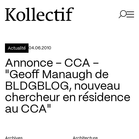
Aller à la page d'accueil
Logo Kollectif
Ouvri
Ouvrir 
04.06.2010
Actualité
Annonce – CCA –
"Geoff Manaugh de
BLDGBLOG, nouveau
chercheur en résidence
au CCA"
Archives
Architecture