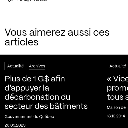
Vous aimerez aussi ces
articles
Actualité
Archives
Actualité
Plus de 1 G$ afin
« Vic
d’appuyer la
prom
décarbonation du
tous 
secteur des bâtiments
Maison de 
18.10.2014
Gouvernement du Québec
26.05.2023