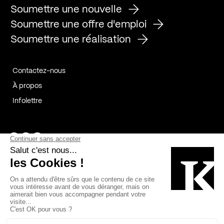
Soumettre une nouvelle
Soumettre une offre d'emploi
Soumettre une réalisation
Contactez-nous
À propos
Infolettre
Page Facebook de Kollectif
Page Instagram de Kollectif
Page Linkedin de Kollectif
Partenaires
Commanditaires
Fabelta_syst_BLAN
Bâtiment-Durable-Québec-1
Esquisses-1
IRAC-1
Contech-2
OC-2