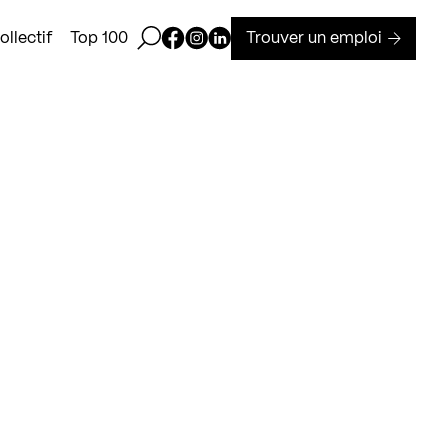
Ouvrir la barre de recherche
Page Facebook de Kollectif
Page Instagram de Kollectif
Page Linkedin de Kollectif
Trouver un emploi
llectif
Top 100