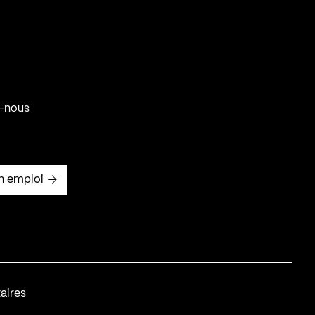
-nous
n emploi
aires