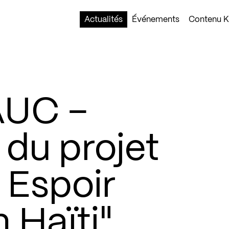
Actualités
Événements
Contenu Ko
AUC –
du projet
 Espoir
 Haïti"