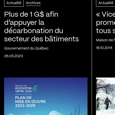
Actualité
Archives
Actualité
Plus de 1 G$ afin
« Vic
d’appuyer la
prom
décarbonation du
tous 
secteur des bâtiments
Maison de 
18.10.2014
Gouvernement du Québec
26.05.2023