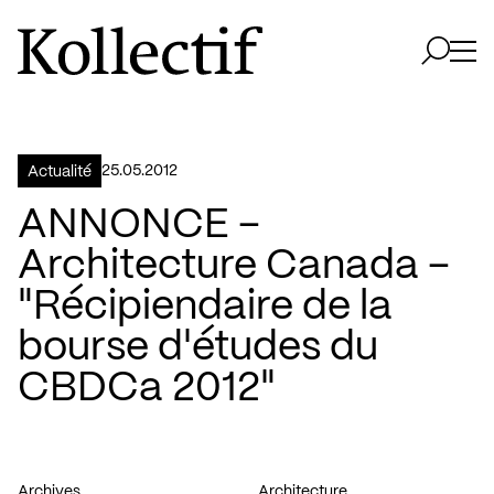
Aller à la page d'accueil
Logo Kollectif
Ouvri
Ouvrir 
25.05.2012
Actualité
ANNONCE –
Architecture Canada –
"Récipiendaire de la
bourse d'études du
CBDCa 2012"
Archives
Architecture