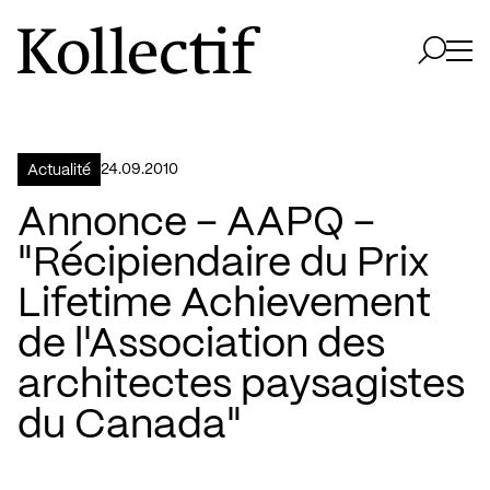
Aller à la page d'accueil
Logo Kollectif
Ouvri
Ouvrir 
24.09.2010
Actualité
Annonce – AAPQ –
"Récipiendaire du Prix
Lifetime Achievement
de l'Association des
architectes paysagistes
du Canada"