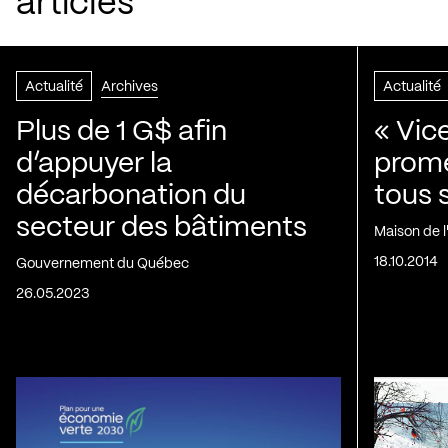
articles
Actualité
Archives
Actualité
Plus de 1 G$ afin
« Vic
d’appuyer la
prom
décarbonation du
tous 
secteur des bâtiments
Maison de 
18.10.2014
Gouvernement du Québec
26.05.2023