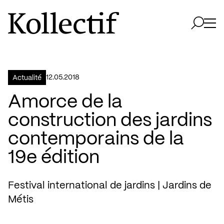
Aller à la page d'accueil
Logo Kollectif
Ouvri
Ouvrir 
12.05.2018
Actualité
Amorce de la
construction des jardins
contemporains de la
19e édition
Festival international de jardins | Jardins de
Métis