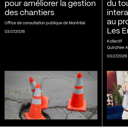
pour améliorer la gestion
du to
des chantiers
inter
au pr
Office de consultation publique de Montréal
Les E
03.07.2026
Kollectif
Quinzhee A
03.07.2026