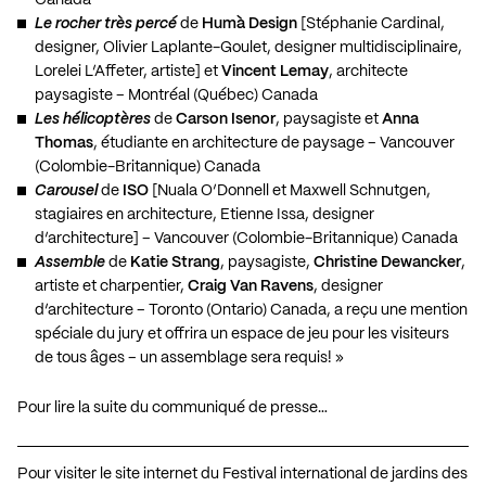
Le rocher très percé
de
Humà Design
[Stéphanie Cardinal,
designer, Olivier Laplante-Goulet, designer multidisciplinaire,
Lorelei L’Affeter, artiste] et
Vincent Lemay
, architecte
paysagiste – Montréal (Québec) Canada
Les hélicoptères
de
Carson Isenor
, paysagiste et
Anna
Thomas
, étudiante en architecture de paysage – Vancouver
(Colombie-Britannique) Canada
Carousel
de
ISO
[Nuala O’Donnell et Maxwell Schnutgen,
stagiaires en architecture, Etienne Issa, designer
d’architecture] – Vancouver (Colombie-Britannique) Canada
Assemble
de
Katie Strang
, paysagiste,
Christine Dewancker
,
artiste et charpentier,
Craig Van Ravens
, designer
d’architecture – Toronto (Ontario) Canada, a reçu une mention
spéciale du jury et offrira un espace de jeu pour les visiteurs
de tous âges – un assemblage sera requis! »
Pour lire la suite du communiqué de presse…
Pour visiter le site internet du Festival international de jardins des