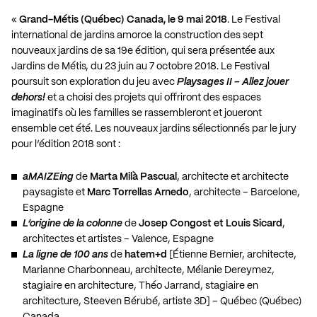
«
Grand-Métis (Québec) Canada, le 9 mai 2018
. Le Festival
international de jardins amorce la construction des sept
nouveaux jardins de sa 19e édition, qui sera présentée aux
Jardins de Métis, du 23 juin au 7 octobre 2018. Le Festival
poursuit son exploration du jeu avec
Playsages II – Allez jouer
dehors!
et a choisi des projets qui offriront des espaces
imaginatifs où les familles se rassembleront et joueront
ensemble cet été. Les nouveaux jardins sélectionnés par le jury
pour l’édition 2018 sont :
aMAIZEing
de
Marta Milà Pascual
, architecte et architecte
paysagiste et
Marc Torrellas Arnedo
, architecte – Barcelone,
Espagne
L’origine de la colonne
de
Josep Congost et Louis Sicard
,
architectes et artistes – Valence, Espagne
La ligne de 100 ans
de
hatem+d
[Étienne Bernier, architecte,
Marianne Charbonneau, architecte, Mélanie Dereymez,
stagiaire en architecture, Théo Jarrand, stagiaire en
architecture, Steeven Bérubé, artiste 3D] – Québec (Québec)
Canada