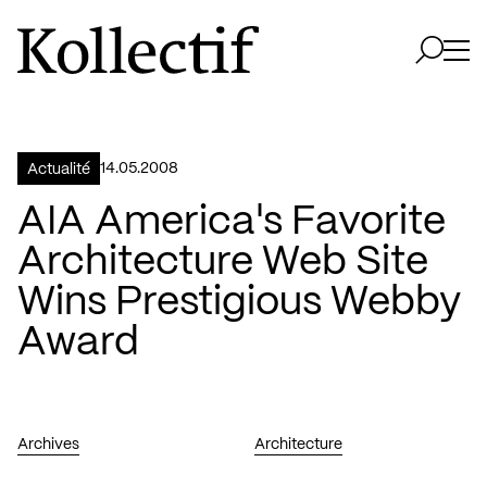
Aller à la page d'accueil
Logo Kollectif
Ouvri
Ouvrir 
14.05.2008
Actualité
AIA America's Favorite
Architecture Web Site
Wins Prestigious Webby
Award
Archives
Architecture