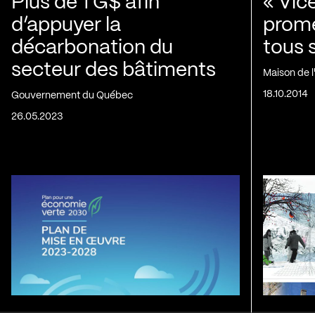
Plus de 1 G$ afin
« Vic
d’appuyer la
prom
décarbonation du
tous 
secteur des bâtiments
Maison de 
18.10.2014
Gouvernement du Québec
26.05.2023