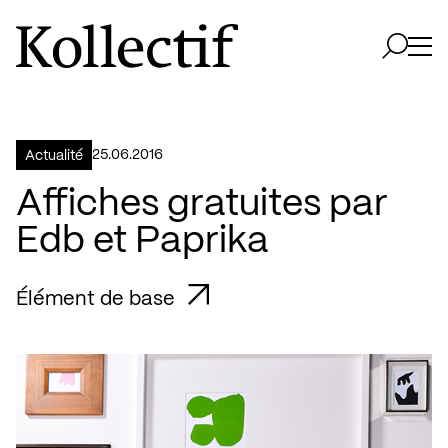
Aller à la page d'accueil
Logo Kollectif
Ouvri
Ouvrir 
25.06.2016
Actualité
Affiches gratuites par
Edb et Paprika
Élément de base