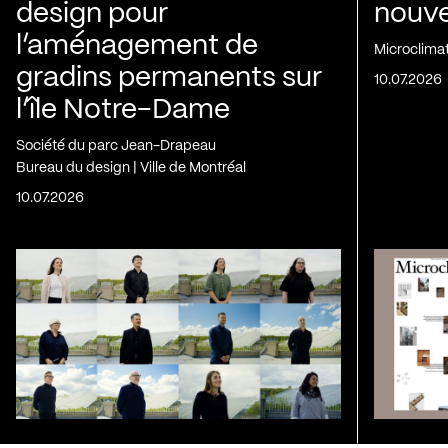
design pour
nouvel
l’aménagement de
Microclima
gradins permanents sur
10.07.2026
l’île Notre-Dame
Société du parc Jean-Drapeau
Bureau du design | Ville de Montréal
10.07.2026