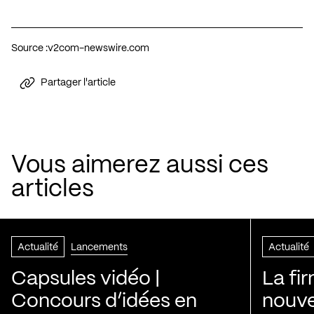
Source :
v2com-newswire.com
Partager l'article
Vous aimerez aussi ces
articles
Actualité
Lancements
Actualité
Capsules vidéo |
La fi
Concours d’idées en
nouve