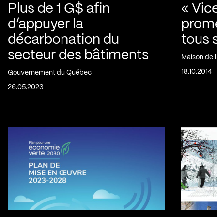
Plus de 1 G$ afin
« Vic
d’appuyer la
prom
décarbonation du
tous 
secteur des bâtiments
Maison de 
18.10.2014
Gouvernement du Québec
26.05.2023