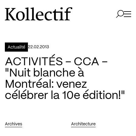
Aller à la page d'accueil
Logo Kollectif
Ouvri
Ouvrir 
22.02.2013
Actualité
ACTIVITÉS – CCA –
"Nuit blanche à
Montréal: venez
célébrer la 10e édition!"
Archives
Architecture