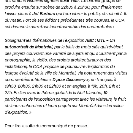
animations visuelles signées
Solar Year
. Ce dernier groupe se
produira ensuite sur scène de 22h30 à 23h30, pour finalement
laisser place à
Jef Barbara
qui fera vibrer le public, de minuit à 1h
du matin. Fort de ses éditions précédentes très courues, le CCA
est devenu le carrefour incontournable des noctambules !
Soulignant les thématiques de l’exposition
ABC : MTL – Un
autoportrait de Montréal
, par le biais de mots clés qui révèlent
des projets couvrant une variété de sujets et qui s’illustrent par la
photographie, la vidéo, des projets architecturaux et des
installations, le CCA propose de poursuivre l’exploration du
lexique évolutif de la ville de Montréal, via notamment des visites
commentées intitulées «
D pour Discovery
», en français, à
19h30, 20h30, 21h30 et 22h30 et en anglais, à 19h, 20h, 21h et
22h. En lien avec le thème global de la Nuit blanche,
10
participants de l’exposition partageront avec les visiteurs, le fruit
de leurs recherches et leurs projets sur Montréal dans les salles
d’exposition. »
Pour lire la suite du communiqué de presse…