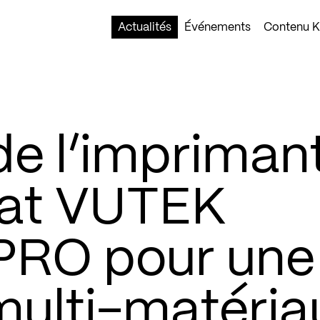
Actualités
Événements
Contenu Ko
de l’impriman
at VUTEK
RO pour une
multi-matéria