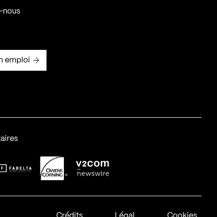
-nous
n emploi
aires
abelta_syst_BLANC
OC-2
v2com-1
Crédits
Légal
Cookies