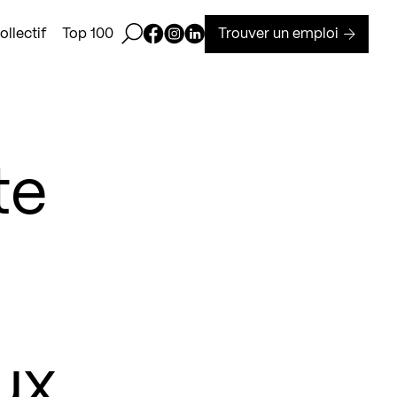
Ouvrir la barre de recherche
Page Facebook de Kollectif
Page Instagram de Kollectif
Page Linkedin de Kollectif
Trouver un emploi
llectif
Top 100
te
ux