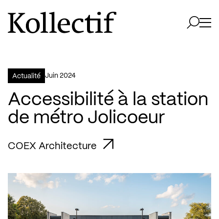
Aller à la page d'accueil
Logo Kollectif
Ouvri
Ouvrir 
juin 2024
Actualité
Accessibilité à la station
de métro Jolicoeur
COEX Architecture