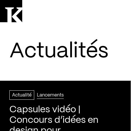
Aller à la page d'accueil
Logo Kollectif
Actualités
Actualité
Lancements
Capsules vidéo |
Concours d’idées en
design pour