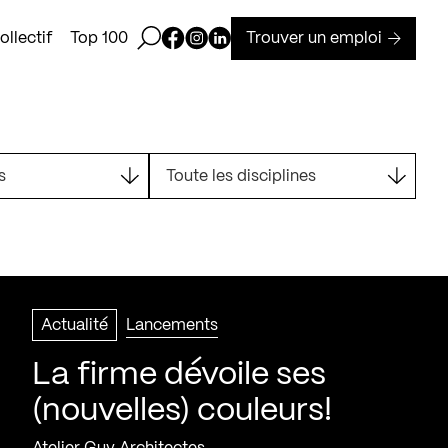
Ouvrir la barre de recherche
Page Facebook de Kollectif
Page Instagram de Kollectif
Page Linkedin de Kollectif
Trouver un emploi
llectif
Top 100
s
Toute les disciplines
Actualité
Lancements
La firme dévoile ses
(nouvelles) couleurs!