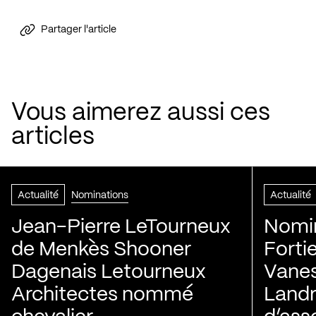
Partager l'article
Vous aimerez aussi ces
articles
Actualité
Nominations
Actualité
Jean-Pierre LeTourneux
Nomin
de Menkès Shooner
Forti
Dagenais Letourneux
Vanes
Architectes nommé
Landry