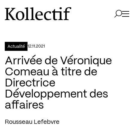
Aller à la page d'accueil
Logo Kollectif
Ouvri
Ouvrir 
12.11.2021
Actualité
Arrivée de Véronique
Comeau à titre de
Directrice
Développement des
affaires
Rousseau Lefebvre