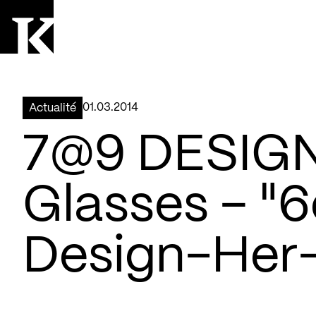
Aller à la page d'accueil
Logo Kollectif
01.03.2014
Actualité
7@9 DESIGN 
Glasses – "6
Design-Her-