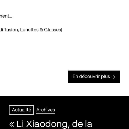
ement…
diffusion, Lunettes & Glasses)
En découvrir plus
Actualité
Archives
« Li Xiaodong, de la