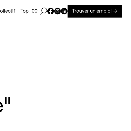
Ouvrir la barre de recherche
Page Facebook de Kollectif
Page Instagram de Kollectif
Page Linkedin de Kollectif
Trouver un emploi
llectif
Top 100
e"