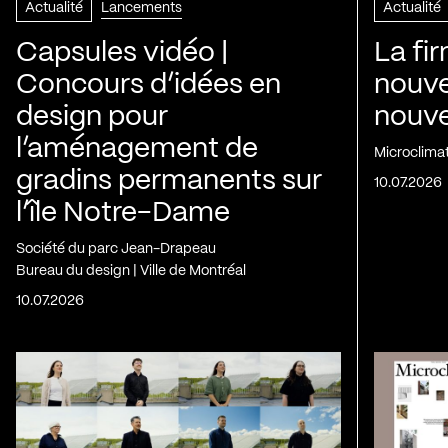
Actualité
Lancements
Actualité
Capsules vidéo |
La fi
Concours d’idées en
nouve
design pour
nouvel
l’aménagement de
Microclima
gradins permanents sur
10.07.2026
l’île Notre-Dame
Société du parc Jean-Drapeau
Bureau du design | Ville de Montréal
10.07.2026