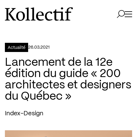
Aller à la page d'accueil
Logo Kollectif
Ouvri
Ouvrir 
26.03.2021
Actualité
Lancement de la 12e
édition du guide « 200
architectes et designers
du Québec »
Index-Design