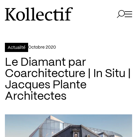
Aller à la page d'accueil
Logo Kollectif
Ouvri
Ouvrir 
octobre 2020
Actualité
Le Diamant par
Coarchitecture | In Situ |
Jacques Plante
Architectes