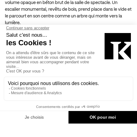
volume opaque en béton brut de la salle de spectacle. Un
escalier monumental, revêtu de bois, prend place dans le vide et
le parcourt en son centre comme un arbre qui monte vers la
lumière.
En empruntant l’escalier monumental, on découvre ensuite à
l’étage noble le foyer ouvert sur le vide. Le foyer est chaleureux
avec son plancher en bois, les structures en bois des anciennes
cloisons récupérées et réinstallées et les plafonds moulurés qui
évoquent le fantôme des pièces. Les deux grands murs de
refend en brique de l’époque avec leurs portes en arches de
différentes dimensions sont réinterprétés par des murs coulés
en béton qui incorporent la nouvelle structure. Le foyer se
poursuit vers la rue des Glacis dans le volume de verre qui
l’expose sur la place publique.
On accède à la salle de spectacle, lorsqu’elle est en
configuration à l’italienne, à partir du foyer par une passerelle
qui traverse le vide qui les sépare. On entre dans un grand
volume opaque en béton coulé dans lequel un décor