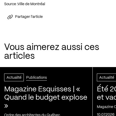
Source :
Ville de Montréal
Partager l'article
Vous aimerez aussi ces
articles
Actualité
Publications
Actualité
Magazine Esquisses | «
Été 2
Quand le budget explose
et va
»
Magazine C
10.07.2026
Ordre des architectes du Québec