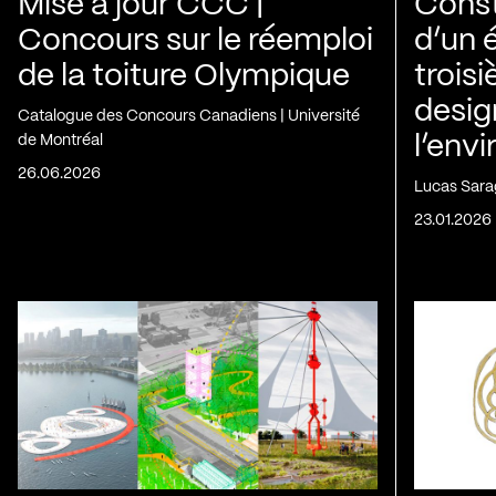
Mise à jour CCC |
Const
Concours sur le réemploi
d’un 
de la toiture Olympique
trois
desig
Catalogue des Concours Canadiens | Université
de Montréal
l’env
26.06.2026
Lucas Sara
23.01.2026