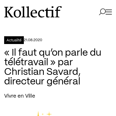
Aller à la page d'accueil
Logo Kollectif
Ouvri
Ouvrir 
21.08.2020
Actualité
« Il faut qu’on parle du
télétravail » par
Christian Savard,
directeur général
Vivre en Ville