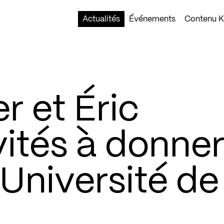
Actualités
Événements
Contenu Ko
r et Éric
ités à donne
l’Université de