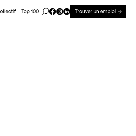
Ouvrir la barre de recherche
Page Facebook de Kollectif
Page Instagram de Kollectif
Page Linkedin de Kollectif
Trouver un emploi
llectif
Top 100
r