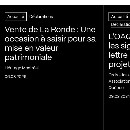
Actualité
Déclarations
Actualité
Déclarati
Vente de La Ronde : Une
L’OAQ
occasion à saisir pour sa
les s
mise en valeur
lettre
patrimoniale
projet
Héritage Montréal
Ordre des 
06.03.2026
Association
Québec
09.02.202