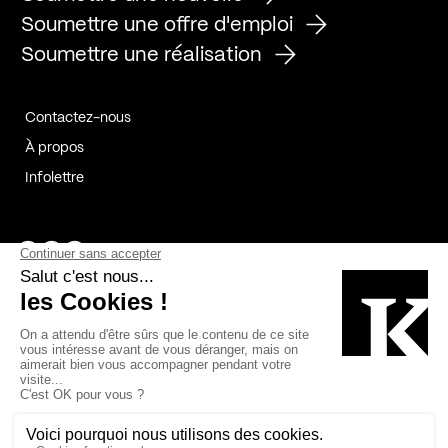
Soumettre une offre d'emploi
Soumettre une réalisation
Contactez-nous
À propos
Infolettre
Page Facebook de Kollectif
Page Instagram de Kollectif
Page Linkedin de Kollectif
Partenaires
Commanditaires
Fabelta_syst_BLAN
Bâtiment-Durable-Québec-1
Esquisses-1
IRAC-1
Contech-2
OC-2
MP-1
v2com-1